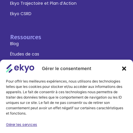
Ekyo Trajectoire et Plan d’Action
Ekyo CSRD
Ressources
Blog
Études de cas
Gérer le consentement
Autres
Pour offrir les meilleures expériences, nous utilisons des technologies
Contact
telles que les cookies pour stocker et/ou accéder aux informations des
appareils. Le fait de consentir à ces technologies nous permettra de
Se connecter
traiter des données telles que le comportement de navigation ou les ID
Ekyo Mesure
uniques sur ce site. Le fait de ne pas consentir ou de retirer son
consentement peut avoir un effet négatif sur certaines caractéristiques
Ekyo Trajectoire et Plan d’Action
et fonctions.
Ekyo CSRD
Gérer les services