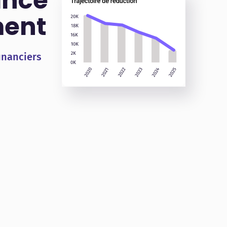
ance
ment
inanciers