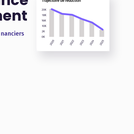
ance
ment
inanciers